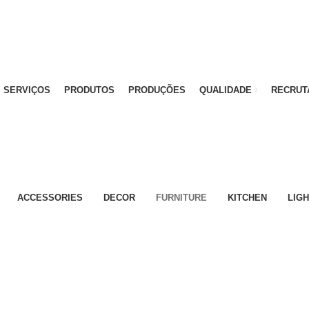
)
SERVIÇOS
PRODUTOS
PRODUÇÕES
QUALIDADE
RECRUT
ACCESSORIES
DECOR
FURNITURE
KITCHEN
LIGH
Furniture
A lacus bibendum pulvinar