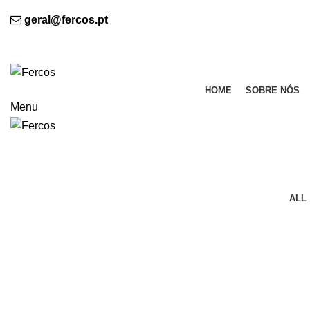
BEM VINDO À FERCOS - Indústria de Termo colantes, Lda.
geral@fercos.pt
(+351) 224 894 273 (Chamada para a rede fixa nacional
BEM VINDO À FERCOS
HOME
SOBRE NÓS
Menu
Furniture
HOME
NETUS EU MOLLIS HAC DIGNIS
ALL
Furniture
Netus eu mollis hac dignis