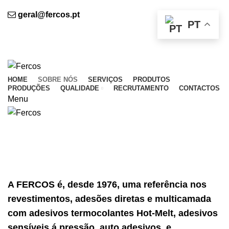
BEM VINDO À FERCOS - Indústria de Termo colantes, Lda.
geral@fercos.pt
PT
(+351) 224 894 273 (Chamada para a rede fixa
nacional)
BEM VINDO À FERCOS
HOME
SOBRE NÓS
SERVIÇOS
PRODUTOS
PRODUÇÕES
QUALIDADE
RECRUTAMENTO
CONTACTOS
Menu
Sobre nós
HOME
SOBRE NÓS
A FERCOS é, desde 1976, uma referência nos
revestimentos, adesões diretas e multicamada
com adesivos termocolantes Hot-Melt, adesivos
sensíveis á pressão, auto adesivos, e