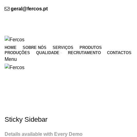
BEM VINDO À FERCOS - Indústria de Termo colantes, Lda.
geral@fercos.pt
(+351) 224 894 273 (Chamada para a rede fixa
nacional)
BEM VINDO À FERCOS
HOME
SOBRE NÓS
SERVIÇOS
PRODUTOS
PRODUÇÕES
QUALIDADE
RECRUTAMENTO
CONTACTOS
Menu
Suspendisse quam at vestibulum
HOME
SUSPENDISSE QUAM AT VESTIBULUM
SUSPENDISSE QUAM AT VESTIBULUM
Sticky Sidebar
Details available with Every Demo