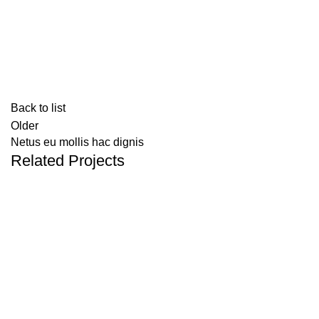
Back to list
Older
Netus eu mollis hac dignis
Related Projects
Kitchen
Leo uteu ullamcorper
Contactos