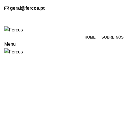
BEM VINDO À FERCOS - Indústria de Termo colantes, Lda.
geral@fercos.pt
(+351) 224 894 273 (Chamada para a rede fixa nacional
BEM VINDO À FERCOS
HOME
SOBRE NÓS
Menu