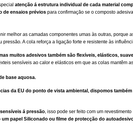
special
atenção á estrutura individual de cada material c
o de ensaios prévios
para confirmação se o composto adesiva
unir melhor as camadas componentes umas às outras, porque 
 pressão. A cola reforça a ligação forte e resistente às influên
mas muitos adesivos também são flexíveis, elásticos, suav
êxteis sensíveis ao calor e elásticos em que as colas mantêm 
de base aquosa.
cias da EU do ponto de vista ambiental, dispomos também d
sensíveis á pressão
, isso pode ser feito com um revestimento
 um papel Siliconado ou filme de protecção do autoadesiv