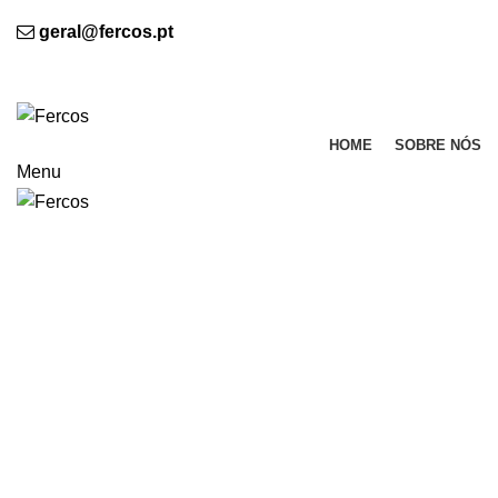
BEM VINDO À FERCOS - Indústria de Termo colantes, Lda.
geral@fercos.pt
(+351) 224 894 273 (Chamada para a rede fixa nacional
BEM VINDO À FERCOS
HOME
SOBRE NÓS
Menu